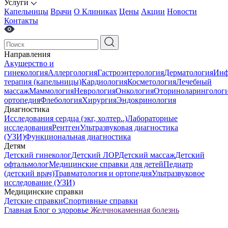
Услуги
Капельницы
Врачи
О Клиниках
Цены
Акции
Новости
Контакты
Направления
Акушерство и
гинекология
Аллергология
Гастроэнтерология
Дерматология
Инф
терапия (капельницы)
Кардиология
Косметология
Лечебный
массаж
Маммология
Неврология
Онкология
Оториноларинголог
ортопедия
Флебология
Хирургия
Эндокринология
Диагностика
Исследования сердца (экг, холтер..)
Лабораторные
исследования
Рентген
Ультразвуковая диагностика
(УЗИ)
Функциональная диагностика
Детям
Детский гинеколог
Детский ЛОР
Детский массаж
Детский
офтальмолог
Медицинские справки для детей
Педиатр
(детский врач)
Травматология и ортопедия
Ультразвуковое
исследование (УЗИ)
Медицинские справки
Детские справки
Спортивные справки
Главная
Блог о здоровье
Желчнокаменная болезнь