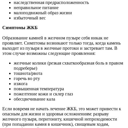
наследственная предрасположенность ­
неправильное питание ­
малоподвижный образ жизни ­
избыточный вес
Симптомы ЖКБ
Образование камней в желчном пузыре себя никак не
проявляет. Симптомы возникают только тогда, когда камень
выходит из пузыря в желчные протоки и застревает там. В
этом случае возможны следующие проявления: ­
желчные колики (резкая схваткообразная боль в правом
подреберье) ­
тошнота/рвота ­
горечь во рту ­
изжога ­
повышенная температура ­
пожелтение кожи и склер глаз ­
обесцвечивание кала
Если вовремя не начать лечение ЖКБ, это может привести к
опасным для жизни и здоровья осложнениям: разрыву
желчного пузыря, перитониту, кишечной непроходимости
(при попадании камня в кишечник), свищевым ходам,