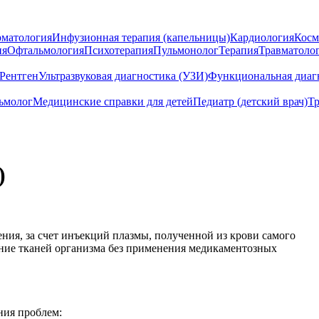
рматология
Инфузионная терапия (капельницы)
Кардиология
Косм
ия
Офтальмология
Психотерапия
Пульмонолог
Терапия
Травматоло
Рентген
Ультразвуковая диагностика (УЗИ)
Функциональная диаг
ьмолог
Медицинские справки для детей
Педиатр (детский врач)
Тр
)
ния, за счет инъекций плазмы, полученной из крови самого
ение тканей организма без применения медикаментозных
ия проблем: ­