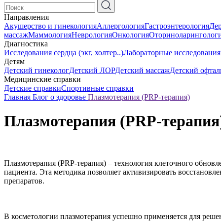
Направления
Акушерство и гинекология
Аллергология
Гастроэнтерология
Де
массаж
Маммология
Неврология
Онкология
Оториноларинголог
Диагностика
Исследования сердца (экг, холтер..)
Лабораторные исследования
Детям
Детский гинеколог
Детский ЛОР
Детский массаж
Детский офтал
Медицинские справки
Детские справки
Спортивные справки
Главная
Блог о здоровье
Плазмотерапия (PRP-терапия)
Плазмотерапия (PRP-терапия
Плазмотерапия (PRP-терапия) – технология клеточного обновле
пациента. Эта методика позволяет активизировать восстановл
препаратов.
В косметологии плазмотерапия успешно применяется для решен