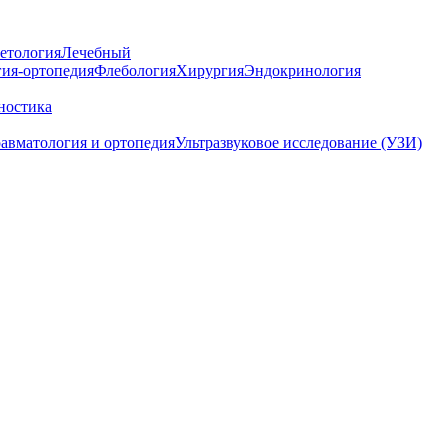
етология
Лечебный
гия-ортопедия
Флебология
Хирургия
Эндокринология
ностика
авматология и ортопедия
Ультразвуковое исследование (УЗИ)