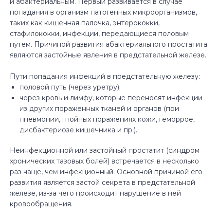
и абактериальным. Первый развивается в случае
попадания в организм патогенных микроорганизмов,
таких как кишечная палочка, энтерококки,
стафилококки, инфекции, передающиеся половым
путем. Причиной развития абактериального простатита
являются застойные явления в предстательной железе.
Пути попадания инфекций в предстательную железу: ­
половой путь (через уретру); ­
через кровь и лимфу, которые переносят инфекции
из других пораженных тканей и органов (при
пневмонии, гнойных поражениях кожи, геморрое,
дисбактериозе кишечника и пр.).
Неинфекционной или застойный простатит (синдром
хронических тазовых болей) встречается в несколько
раз чаще, чем инфекционный. Основной причиной его
развития является застой секрета в предстательной
железе, из-за чего происходит нарушение в ней
кровообращения.