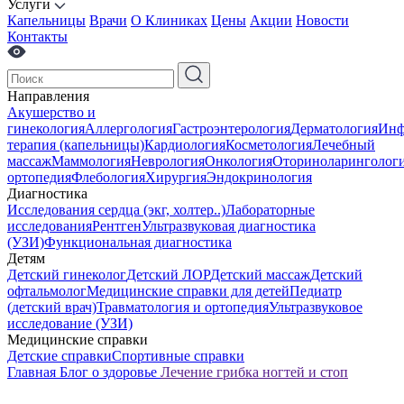
Услуги
Капельницы
Врачи
О Клиниках
Цены
Акции
Новости
Контакты
Направления
Акушерство и
гинекология
Аллергология
Гастроэнтерология
Дерматология
Инф
терапия (капельницы)
Кардиология
Косметология
Лечебный
массаж
Маммология
Неврология
Онкология
Оториноларинголог
ортопедия
Флебология
Хирургия
Эндокринология
Диагностика
Исследования сердца (экг, холтер..)
Лабораторные
исследования
Рентген
Ультразвуковая диагностика
(УЗИ)
Функциональная диагностика
Детям
Детский гинеколог
Детский ЛОР
Детский массаж
Детский
офтальмолог
Медицинские справки для детей
Педиатр
(детский врач)
Травматология и ортопедия
Ультразвуковое
исследование (УЗИ)
Медицинские справки
Детские справки
Спортивные справки
Главная
Блог о здоровье
Лечение грибка ногтей и стоп